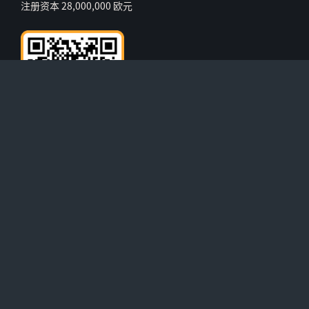
注册资本 28,000,000 欧元
官方微信二维码
内网登入
版本说明
隐私政策
无障碍声明
a JVCKENWOOD Company | 浙ICP备2022019797号
credits