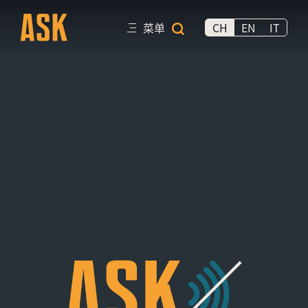
è½¬è‡³ä¸»å¯¼èˆª
è·³è‡³ä¸»è¦å†…å®¹
菜单
CH
EN
IT