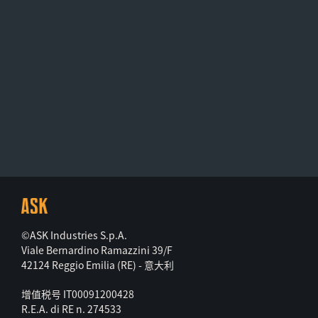
©ASK Industries S.p.A.
Viale Bernardino Ramazzini 39/F
42124 Reggio Emilia (RE) - 意大利
增值税号 IT00091200428
R.E.A. di RE n. 274533